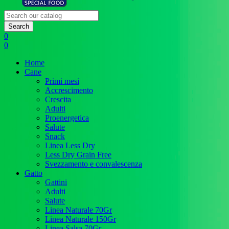
Search
0
0
Home
Cane
Primi mesi
Accrescimento
Crescita
Adulti
Proenergetica
Salute
Snack
Linea Less Dry
Less Dry Grain Free
Svezzamento e convalescenza
Gatto
Gattini
Adulti
Salute
Linea Naturale 70Gr
Linea Naturale 150Gr
Linea Salsa 70Gr