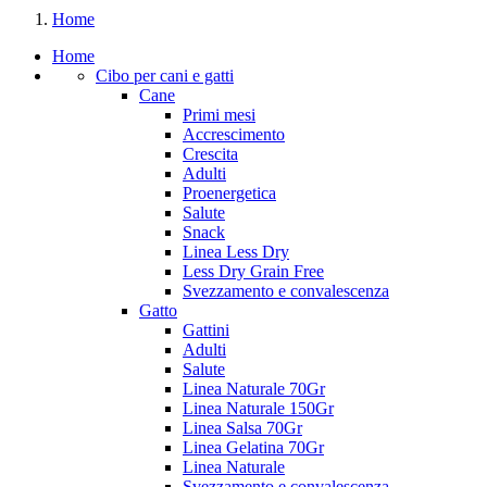
Home
Home
Cibo per cani e gatti
Cane
Primi mesi
Accrescimento
Crescita
Adulti
Proenergetica
Salute
Snack
Linea Less Dry
Less Dry Grain Free
Svezzamento e convalescenza
Gatto
Gattini
Adulti
Salute
Linea Naturale 70Gr
Linea Naturale 150Gr
Linea Salsa 70Gr
Linea Gelatina 70Gr
Linea Naturale
Svezzamento e convalescenza