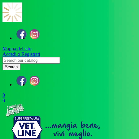
Mappa del sito
Accedi o Registrati
Search
0
0