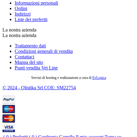
Informazioni personali
Ordini
Indirizzi
Liste dei preferiti
La nostra azienda
La nostra azienda
Trattamento dati
Condizioni generali di vendita
Contattaci
Mappa del sito
Punti vendita Vet Line
Servizi di hosting e realizzazione a cura di
EvLogica
© 2024 - Olistika Srl COE: SM22754
( 0 )
Preferiti
( 0 )
Confronta
Carrello
Il mio account
Torna su