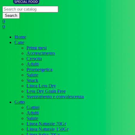
Search
0
0
Home
Cane
Primi mesi
Accrescimento
Crescita
Adulti
Proenergetica
Salute
Snack
Linea Less Dry
Less Dry Grain Free
Svezzamento e convalescenza
Gatto
Gattini
Adulti
Salute
Linea Naturale 70Gr
Linea Naturale 150Gr
Linea Salsa 70Gr