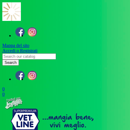
Mappa del sito
Accedi o Registrati
Search
0
0