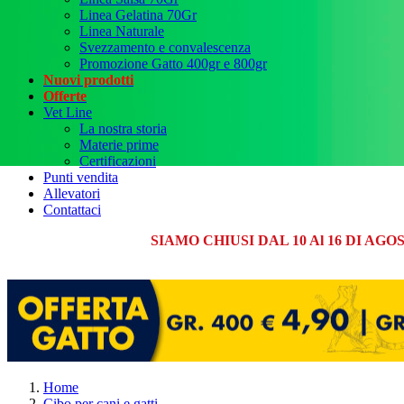
Linea Gelatina 70Gr
Linea Naturale
Svezzamento e convalescenza
Promozione Gatto 400gr e 800gr
Nuovi prodotti
Offerte
Vet Line
La nostra storia
Materie prime
Certificazioni
Punti vendita
Allevatori
Contattaci
SIAMO CHIUSI DAL 10 Al 16 DI A
Home
Cibo per cani e gatti