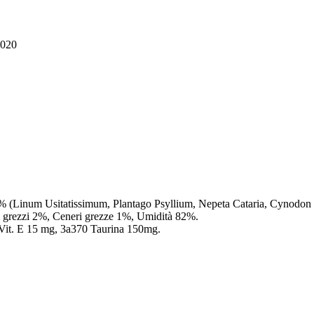
2020
,5% (Linum Usitatissimum, Plantago Psyllium, Nepeta Cataria, Cynodon
si grezzi 2%, Ceneri grezze 1%, Umidità 82%.
0/Vit. E 15 mg, 3a370 Taurina 150mg.