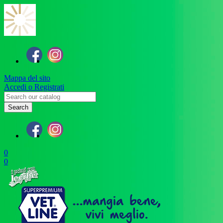
Mappa del sito
Accedi o Registrati
Search
0
0