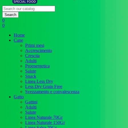
Search
0
0
Home
Cane
Primi mesi
Accrescimento
Crescita
Adulti
Proenergetica
Salute
Snack
Linea Less Dry
Less Dry Grain Free
Svezzamento e convalescenza
Gatto
Gattini
Adulti
Salute
Linea Naturale 70Gr
Linea Naturale 150Gr
Linea Salsa 70Gr