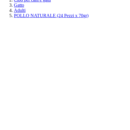
Gatto
Adulti
POLLO NATURALE (24 Pezzi x 70gr)