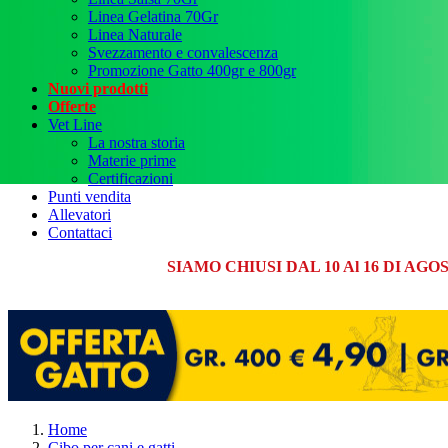
Linea Gelatina 70Gr
Linea Naturale
Svezzamento e convalescenza
Promozione Gatto 400gr e 800gr
Nuovi prodotti
Offerte
Vet Line
La nostra storia
Materie prime
Certificazioni
Punti vendita
Allevatori
Contattaci
SIAMO CHIUSI DAL 10 Al 16 DI A
Home
Cibo per cani e gatti