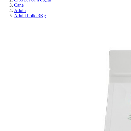
Cane
Adulti
Adulti Pollo 3Kg