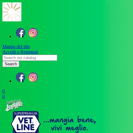
Mappa del sito
Accedi o Registrati
Search
0
0