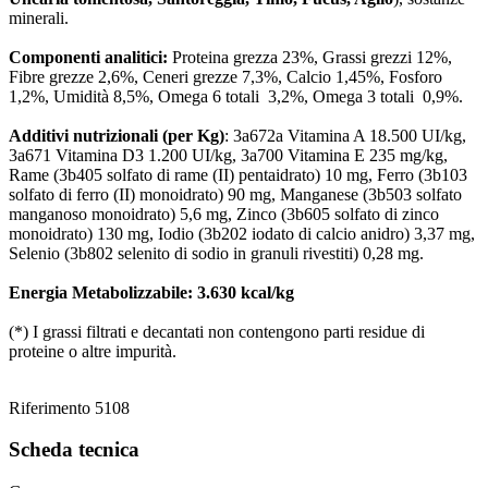
minerali.
Componenti analitici:
Proteina grezza 23%, Grassi grezzi 12%,
Fibre grezze 2,6%, Ceneri grezze 7,3%, Calcio 1,45%, Fosforo
1,2%, Umidità 8,5%, Omega 6 totali 3,2%, Omega 3 totali 0,9%.
Additivi nutrizionali (per Kg)
: 3a672a Vitamina A 18.500 UI/kg,
3a671 Vitamina D3 1.200 UI/kg, 3a700 Vitamina E 235 mg/kg,
Rame (3b405 solfato di rame (II) pentaidrato) 10 mg, Ferro (3b103
solfato di ferro (II) monoidrato) 90 mg, Manganese (3b503 solfato
manganoso monoidrato) 5,6 mg, Zinco (3b605 solfato di zinco
monoidrato) 130 mg, Iodio (3b202 iodato di calcio anidro) 3,37 mg,
Selenio (3b802 selenito di sodio in granuli rivestiti) 0,28 mg.
Energia Metabolizzabile: 3.630 kcal/kg
(*) I grassi filtrati e decantati non contengono parti residue di
proteine o altre impurità.
Riferimento
5108
Scheda tecnica