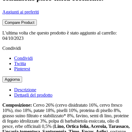
Aggiunti ai preferiti
Compare Product
L'ultima volta che questo prodotto è stato aggiunto al carrello:
04/10/2023
Condividi
Condividi
Twitta
Pinterest
Descrizione
Dettagli del prodotto
Composizione:
Cervo 26% (cervo disidratato 16%, cervo fresco
10%), riso 18%, patate 18%, piselli 10%, proteina di pisello 8%,
grasso suino filtrato e stabilizzato* 8%, favino, semi di lino, proteine
di fegato idrolizzate 3%, polpa di barbabietola essiccata, olio di
pesce, erbe officinali 0,5% (
Lino, Ortica folia, Acerola, Tarassaco,
Uncaria tomentosa, Santoreggia, Timo, Fucus, Aglio
), sostanze