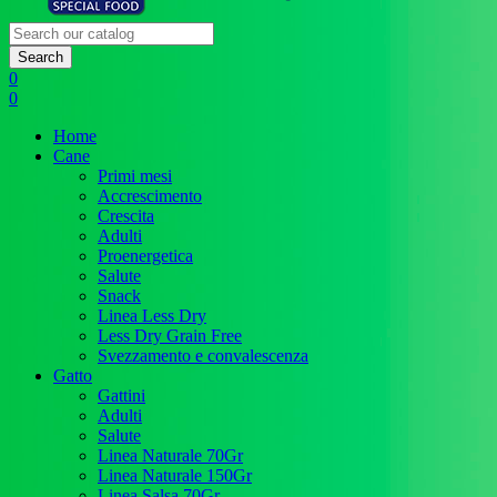
Search
0
0
Home
Cane
Primi mesi
Accrescimento
Crescita
Adulti
Proenergetica
Salute
Snack
Linea Less Dry
Less Dry Grain Free
Svezzamento e convalescenza
Gatto
Gattini
Adulti
Salute
Linea Naturale 70Gr
Linea Naturale 150Gr
Linea Salsa 70Gr