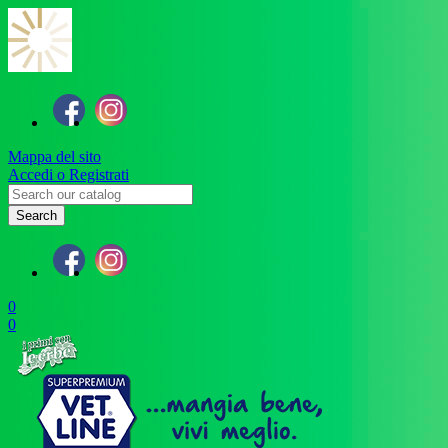
Mappa del sito
Accedi o Registrati
Search
0
0