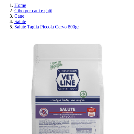
Home
Cibo per cani e gatti
Cane
Salute
Salute Taglia Piccola Cervo 800gr