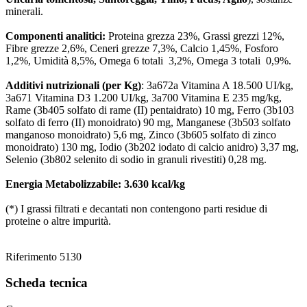
minerali.
Componenti analitici:
Proteina grezza 23%, Grassi grezzi 12%,
Fibre grezze 2,6%, Ceneri grezze 7,3%, Calcio 1,45%, Fosforo
1,2%, Umidità 8,5%, Omega 6 totali 3,2%, Omega 3 totali 0,9%.
Additivi nutrizionali (per Kg)
: 3a672a Vitamina A 18.500 UI/kg,
3a671 Vitamina D3 1.200 UI/kg, 3a700 Vitamina E 235 mg/kg,
Rame (3b405 solfato di rame (II) pentaidrato) 10 mg, Ferro (3b103
solfato di ferro (II) monoidrato) 90 mg, Manganese (3b503 solfato
manganoso monoidrato) 5,6 mg, Zinco (3b605 solfato di zinco
monoidrato) 130 mg, Iodio (3b202 iodato di calcio anidro) 3,37 mg,
Selenio (3b802 selenito di sodio in granuli rivestiti) 0,28 mg.
Energia Metabolizzabile: 3.630 kcal/kg
(*) I grassi filtrati e decantati non contengono parti residue di
proteine o altre impurità.
Riferimento
5130
Scheda tecnica