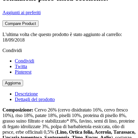
Aggiunti ai preferiti
Compare Product
L'ultima volta che questo prodotto è stato aggiunto al carrello:
18/09/2018
Condividi
Condividi
Twitta
Pinterest
Descrizione
Dettagli del prodotto
Composizione:
Cervo 26% (cervo disidratato 16%, cervo fresco
10%), riso 18%, patate 18%, piselli 10%, proteina di pisello 8%,
grasso suino filtrato e stabilizzato* 8%, favino, semi di lino, proteine
di fegato idrolizzate 3%, polpa di barbabietola essiccata, olio di
pesce, erbe officinali 0,5% (
Lino, Ortica folia, Acerola, Tarassaco,
Uncaria tomentosa, Santoreggia, Timo, Fucus, Aglio
), sostanze