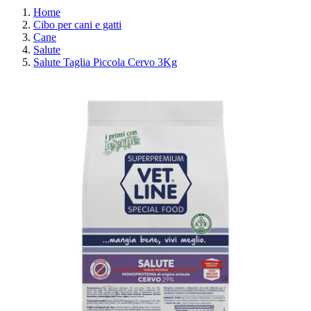
Home
Cibo per cani e gatti
Cane
Salute
Salute Taglia Piccola Cervo 3Kg