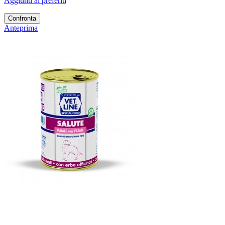
Aggiunti ai preferiti
Confronta
Anteprima