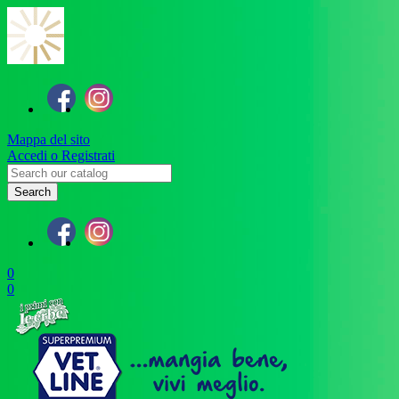
Mappa del sito
Accedi o Registrati
Search
0
0