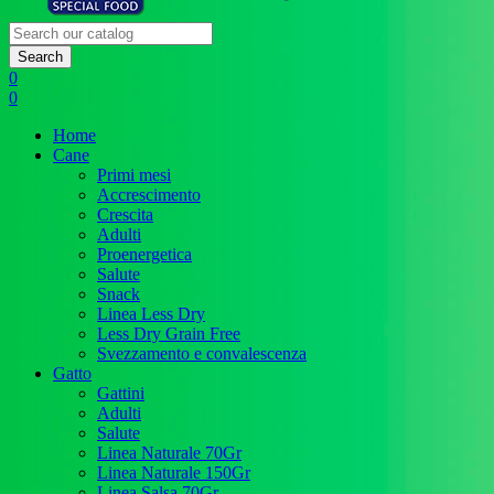
Search
0
0
Home
Cane
Primi mesi
Accrescimento
Crescita
Adulti
Proenergetica
Salute
Snack
Linea Less Dry
Less Dry Grain Free
Svezzamento e convalescenza
Gatto
Gattini
Adulti
Salute
Linea Naturale 70Gr
Linea Naturale 150Gr
Linea Salsa 70Gr