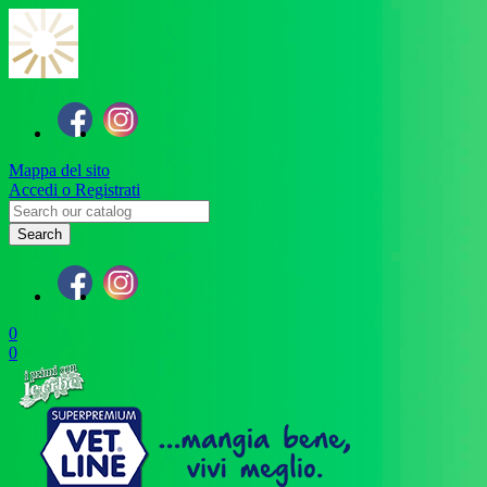
Mappa del sito
Accedi o Registrati
Search
0
0