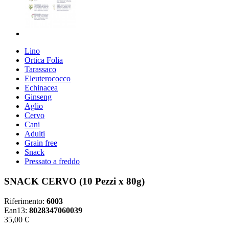
Lino
Ortica Folia
Tarassaco
Eleuterococco
Echinacea
Ginseng
Aglio
Cervo
Cani
Adulti
Grain free
Snack
Pressato a freddo
SNACK CERVO (10 Pezzi x 80g)
Riferimento:
6003
Ean13:
8028347060039
35,00 €