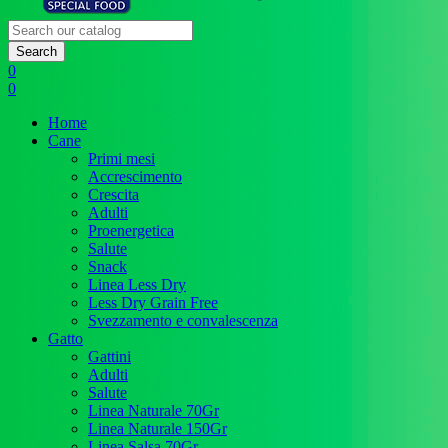
Search
0
0
Home
Cane
Primi mesi
Accrescimento
Crescita
Adulti
Proenergetica
Salute
Snack
Linea Less Dry
Less Dry Grain Free
Svezzamento e convalescenza
Gatto
Gattini
Adulti
Salute
Linea Naturale 70Gr
Linea Naturale 150Gr
Linea Salsa 70Gr